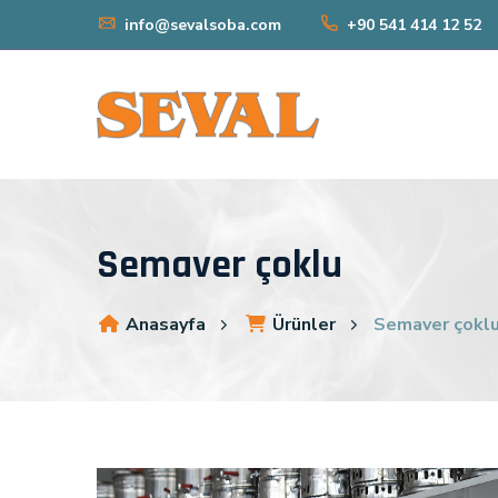
info@sevalsoba.com
+90 541 414 12 52
Semaver çoklu
Anasayfa
Ürünler
Semaver çokl